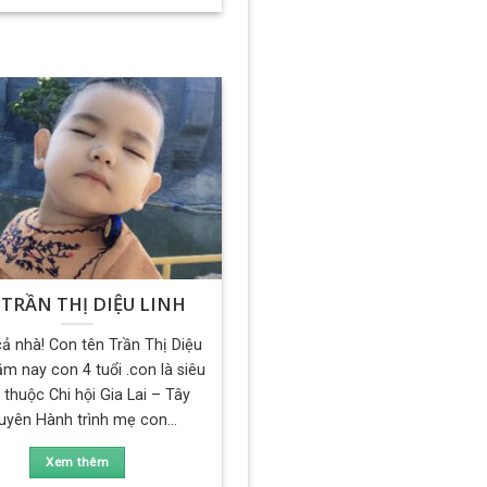
TRẦN THỊ DIỆU LINH
ả nhà! Con tên Trần Thị Diệu
ăm nay con 4 tuổi .con là siêu
thuộc Chi hội Gia Lai – Tây
yên Hành trình mẹ con...
Xem thêm