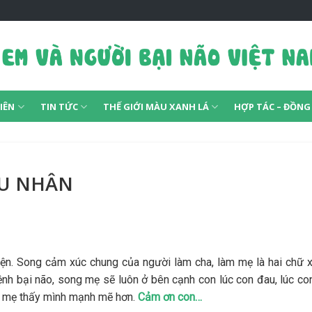
IÊN
TIN TỨC
THẾ GIỚI MÀU XANH LÁ
HỢP TÁC – ĐỒN
ÊU NHÂN
yện. Song cảm xúc chung của người làm cha, làm mẹ là hai chữ x
nh bại não, song mẹ sẽ luôn ở bên cạnh con lúc con đau, lúc co
n, mẹ thấy mình mạnh mẽ hơn.
Cảm ơn con…