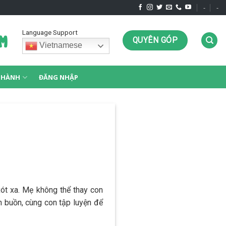
-
-
Language Support
QUYÊN GÓP
Vietnamese
G HÀNH
ĐĂNG NHẬP
ót xa. Mẹ không thể thay con
n buồn, cùng con tập luyện để