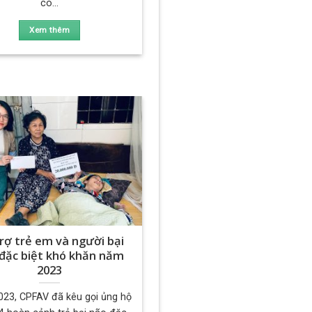
có...
Xem thêm
rợ trẻ em và người bại
đặc biệt khó khăn năm
2023
23, CPFAV đã kêu gọi ủng hộ