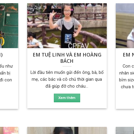
)
EM TUỆ LINH VÀ EM HOÀNG
EM 
BÁCH
nếu như
Con c
Lời đầu tiên muốn gửi đến ông, bà, bố
ẩn bị
nhân si
mẹ, các bác và cô chú thời gian qua
 đi con
bỉm siz
đã giúp đỡ cho cháu...
.
chưa t
Xem thêm