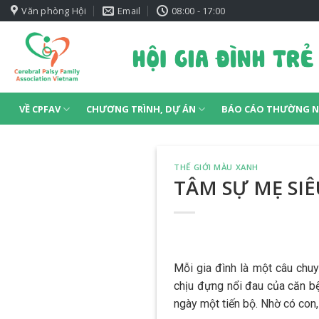
Skip
Văn phòng Hội
Email
08:00 - 17:00
to
content
VỀ CPFAV
CHƯƠNG TRÌNH, DỰ ÁN
BÁO CÁO THƯỜNG N
THẾ GIỚI MÀU XANH
TÂM SỰ MẸ SI
Mỗi gia đình là một câu chu
chịu đựng nổi đau của căn bệ
ngày một tiến bộ. Nhờ có co