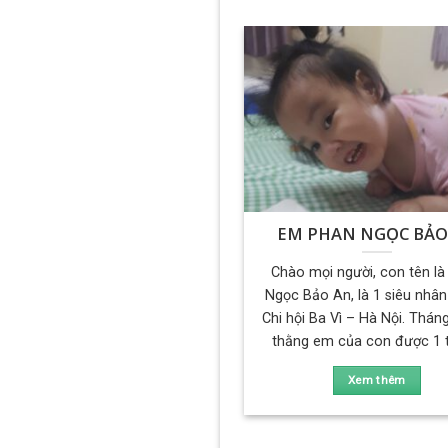
EM PHAN NGỌC BẢO
Chào mọi người, con tên l
Ngọc Bảo An, là 1 siêu nhân
Chi hội Ba Vì – Hà Nội. Tháng
thằng em của con được 1 tu
Xem thêm