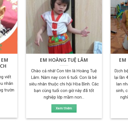
 EM
EM HOÀNG TUỆ LÂM
EM
ỊCH
Chào cả nhà! Con tên là Hoàng Tuệ
Dịch bệ
g viết
Lâm. Năm nay con 6 tuổi. Con là bé
lại lần
êu nhân
siêu nhân thuộc chi hội Hòa Bình. Các
lan nh
ng trườn
bạn cùng tuổi con giờ này đã tốt
sinh, 
nghiệp lớp mầm non...
nghỉ
Xem thêm