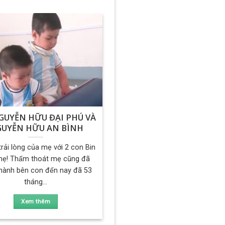
GUYỄN HỮU ĐẠI PHÚ VÀ
UYỄN HỮU AN BÌNH
i trải lòng của mẹ với 2 con Bin
ẹ! Thấm thoát mẹ cũng đã
 hành bên con đến nay đã 53
tháng...
Xem thêm