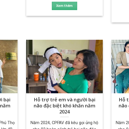
Xem thêm
i bại
Hỗ trợ trẻ em và người bại
Hỗ t
n năm
não đặc biệt khó khăn năm
não 
2024
Phú Thọ
Năm 2024, CPFAV đã kêu gọi ủng hộ
Năm 20