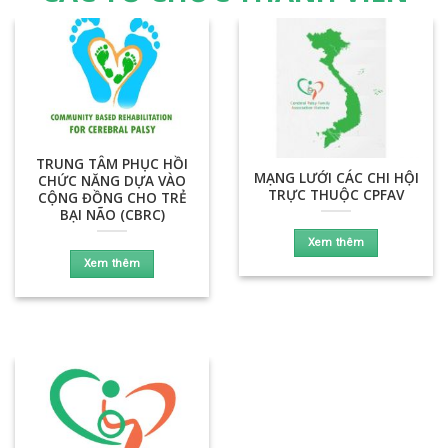
TRUNG TÂM PHỤC HỒI
MẠNG LƯỚI CÁC CHI HỘI
CHỨC NĂNG DỰA VÀO
TRỰC THUỘC CPFAV
CỘNG ĐỒNG CHO TRẺ
BẠI NÃO (CBRC)
Xem thêm
Xem thêm