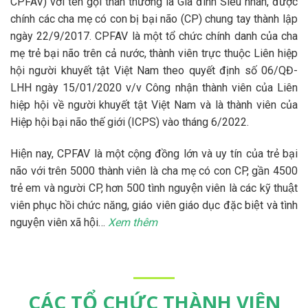
CPFAV) với tên gọi thân thương là Gia đình Siêu nhân, được
chính các cha mẹ có con bị bại não (CP) chung tay thành lập
ngày 22/9/2017. CPFAV là một tổ chức chính danh của cha
mẹ trẻ bại não trên cả nước, thành viên trực thuộc Liên hiệp
hội người khuyết tật Việt Nam theo quyết định số 06/QĐ-
LHH ngày 15/01/2020 v/v Công nhận thành viên của Liên
hiệp hội về người khuyết tật Việt Nam và là thành viên của
Hiệp hội bại não thế giới (ICPS) vào tháng 6/2022.
Hiện nay, CPFAV là một cộng đồng lớn và uy tín của trẻ bại
não với trên 5000 thành viên là cha mẹ có con CP, gần 4500
trẻ em và người CP, hơn 500 tình nguyện viên là các kỹ thuật
viên phục hồi chức năng, giáo viên giáo dục đặc biệt và tình
nguyện viên xã hội…
Xem thêm
CÁC TỔ CHỨC THÀNH VIÊN