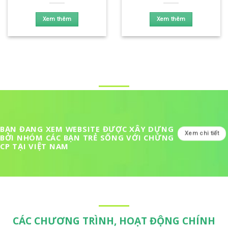
Xem thêm
Xem thêm
BẠN ĐANG XEM WEBSITE ĐƯỢC XÂY DỰNG
Xem chi tiết
BỞI NHÓM CÁC BẠN TRẺ SỐNG VỚI CHỨNG
CP TẠI VIỆT NAM
CÁC CHƯƠNG TRÌNH, HOẠT ĐỘNG CHÍNH