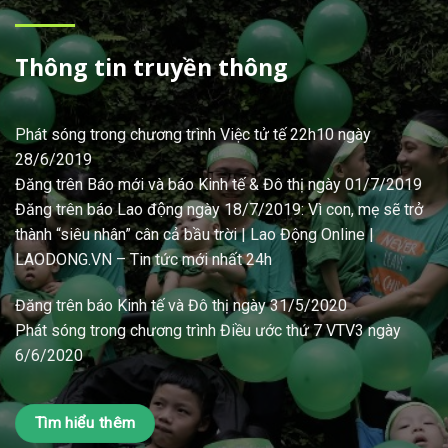
Thông tin truyền thông
Phát sóng trong chương trình Việc tử tế 22h10 ngày
28/6/2019
Đăng trên
Báo mới
và
báo Kinh tế & Đô
thị ngày 01/7/2019
Đăng trên báo Lao động ngày 18/7/2019: Vì con, mẹ sẽ trở
thành “siêu nhân” cân cả bầu trời | Lao Động Online |
LAODONG.VN – Tin tức mới nhất 24h
Đăng trên báo Kinh tế và Đô thị ngày 31/5/2020
Phát sóng trong chương trình Điều ước thứ 7 VTV3 ngày
6/6/2020
Tìm hiểu thêm