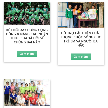
KẾT NỐI XÂY DỰNG CỘNG
HỖ TRỢ CẢI THIỆN CHẤT
ĐỒNG & NÂNG CAO NHẬN
LƯỢNG CUỘC SỐNG CHO
THỨC CỦA XÃ HỘI VỀ
TRẺ EM VÀ NGƯỜI BẠI
CHỨNG BẠI NÃO
NÃO
Xem thêm
Xem thêm