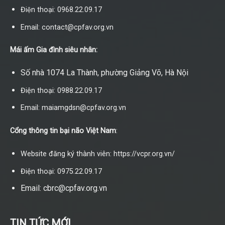
Điện thoại: 0968.22.09.17
Email: contact@cpfav.org.vn
Mái ấm Gia đình siêu nhân:
Số nhà 1074 La Thành, phường Giảng Võ, Hà Nội
Điện thoại: 0988.22.09.17
Email: maiamgdsn@cpfav.org.vn
Cổng thông tin bại não Việt Nam
:
Website đăng ký thành viên: https://vcpr.org.vn/
Điện thoại: 0975.22.09.17
Email: cbrc@cpfav.org.vn
TIN TỨC MỚI