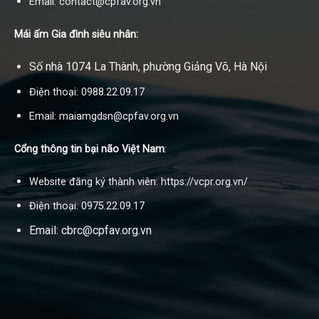
Email: contact@cpfav.org.vn
Mái ấm Gia đình siêu nhân:
Số nhà 1074 La Thành, phường Giảng Võ, Hà Nội
Điện thoại: 0988.22.09.17
Email: maiamgdsn@cpfav.org.vn
Cổng thông tin bại não Việt Nam
:
Website đăng ký thành viên: https://vcpr.org.vn/
Điện thoại: 0975.22.09.17
Email: cbrc@cpfav.org.vn