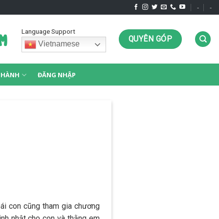
-
-
Language Support
QUYÊN GÓP
Vietnamese
G HÀNH
ĐĂNG NHẬP
oái con cũng tham gia chương
sinh nhật cho con và thằng em