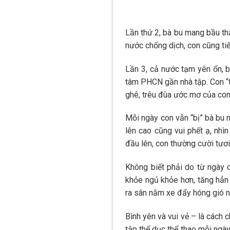
Lần thứ 2, bà bu mang bầu thằ
nước chống dịch, con cũng tiế
Lần 3, cả nước tạm yên ổn, 
tâm PHCN gần nhà tập. Con “th
ghê, trêu đùa ước mơ của con
Mỗi ngày con vẫn “bị” bà bu 
lên cao cũng vui phết ạ, nh
đầu lên, con thường cười tươi
Không biết phải do từ ngày 
khỏe ngủ khỏe hơn, tăng hẳn 
ra sân nằm xe đẩy hóng gió 
Bình yên và vui vẻ – là cách 
tập thể dục thể thao mỗi ng