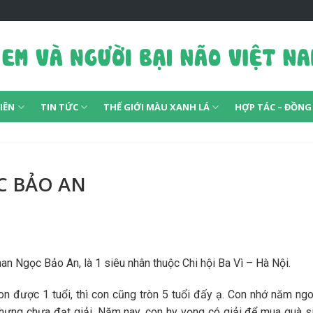
IÊN
TIN TỨC
THẾ GIỚI MÀU XANH LÁ
HỢP TÁC – ĐỒN
C BẢO AN
an Ngọc Bảo An, là 1 siêu nhân thuộc Chi hội Ba Vì – Hà Nội.
on được 1 tuổi, thì con cũng tròn 5 tuổi đấy ạ. Con nhớ năm ng
 nhưng chưa đạt giải. Năm nay, con hy vọng có giải để mua quà 