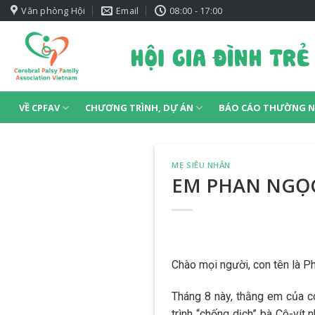
Skip
Văn phòng Hội
Email
08:00 - 17:00
to
content
VỀ CPFAV
CHƯƠNG TRÌNH, DỰ ÁN
BÁO CÁO THƯỜNG N
MẸ SIÊU NHÂN
EM PHAN NGỌ
Chào mọi người, con tên là Ph
Tháng 8 này, thằng em của c
trình “chống dịch” bà Cô-vít