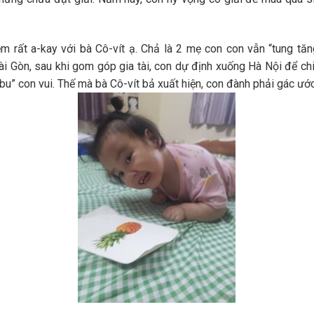
m rất a-kay với bà Cô-vít ạ. Chả là 2 mẹ con con vẫn “tung tăn
Sài Gòn, sau khi gom góp gia tài, con dự định xuống Hà Nội để 
 bu” con vui. Thế mà bà Cô-vít bả xuất hiện, con đành phải gác ước