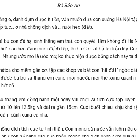
Bé Bảo An
ng e, dành dụm được ít tiền, vẫn muốn đưa con xuống Hà Nội tập, 
p tục… ở nhà chống dịch và … nuôi heo (đất).
bà bu con đã hạ sinh thằng em trai, con quyết tâm không đi Hà 
ịt” con heo đang nuôi để đi tập, thì bà Cô- vít bả lại trỗi dậy. C
. Nhưng ước mơ là ước mơ, ko thực hiện được bằng cách này ta t
mátxa cho mềm gân cơ, tập các khớp và bắt con “hít đất” ngóc cái
ìn được bà bu và thằng em cùng mọi người, mọi thứ xung quanh r
 hết cỡ.
có thằng em đồng hành mỗi ngày vui chơi và tích cực tập luyện
từ 10 lên 12,5kg và dài ra gần 15cm. Cuối buổi chiều, chịu khó t
ngắm cảnh cùng cả nhà.
chống dịch tích cực từ tinh thần. Con mong cả nước vẫn luôn nêu c
ày như con để nâng cao sức khỏe, mong cho dịch bệnh sớm qua đi