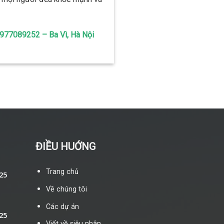
 0977089252 – Ba Vì, Hà Nội
ĐIỀU HUỚNG
Trang chủ
25
Về chúng tôi
Các dự án
25
Viết về siêu nhân