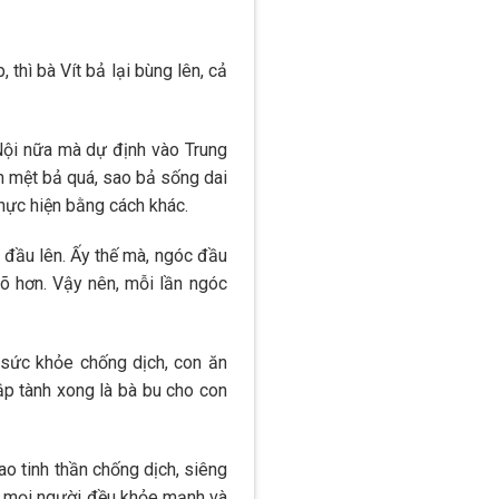
thì bà Vít bả lại bùng lên, cả
Nội nữa mà dự định vào Trung
on mệt bả quá, sao bả sống dai
hực hiện bằng cách khác.
 đầu lên. Ấy thế mà, ngóc đầu
õ hơn. Vậy nên, mỗi lần ngóc
 sức khỏe chống dịch, con ăn
ập tành xong là bà bu cho con
ao tinh thần chống dịch, siêng
, mọi người đều khỏe mạnh và