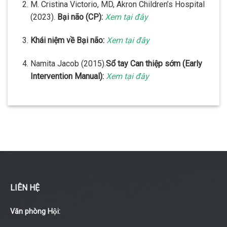
M. Cristina Victorio, MD,
Akron Children’s Hospital
(2023).
Bại não (CP):
Xem tại đây
Khái niệm về Bại não:
Xem tại đây
Namita Jacob (2015).
Sổ tay Can thiệp sớm (Early
Intervention Manual):
Xem tại đây
LIÊN HỆ
Văn phòng Hội: