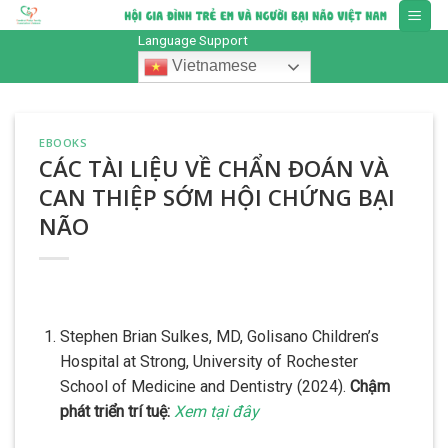
Skip
to
Language Support
content
Vietnamese
EBOOKS
CÁC TÀI LIỆU VỀ CHẨN ĐOÁN VÀ
CAN THIỆP SỚM HỘI CHỨNG BẠI
NÃO
Stephen Brian Sulkes, MD,
Golisano Children’s
Hospital at Strong, University of Rochester
School of Medicine and Dentistry (2024).
Chậm
phát triển trí tuệ:
Xem tại đây