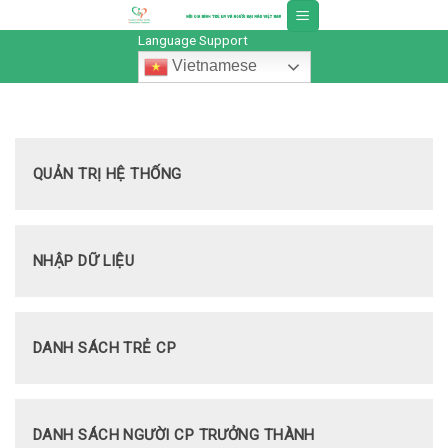
Skip
to
Language Support
content
Vietnamese
QUẢN TRỊ HỆ THỐNG
NHẬP DỮ LIỆU
DANH SÁCH TRẺ CP
DANH SÁCH NGƯỜI CP TRƯỞNG THÀNH