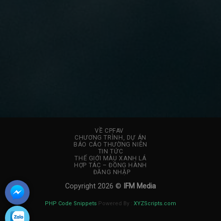
VỀ CPFAV
CHƯƠNG TRÌNH, DỰ ÁN
BÁO CÁO THƯỜNG NIÊN
TIN TỨC
THẾ GIỚI MÀU XANH LÁ
HỢP TÁC – ĐỒNG HÀNH
ĐĂNG NHẬP
Copyright 2026 ©
IFM Media
PHP Code Snippets
Powered By :
XYZScripts.com