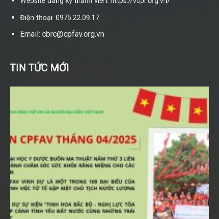
Website đăng ký thành viên: https://vcpr.org.vn/
Điện thoại: 0975.22.09.17
Email: cbrc@cpfav.org.vn
TIN TỨC MỚI