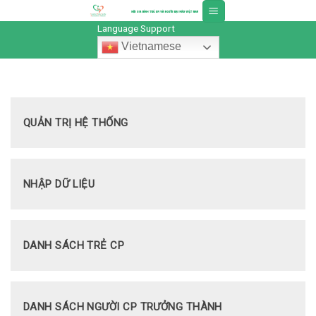
Skip
to
Language Support
content
Vietnamese
QUẢN TRỊ HỆ THỐNG
NHẬP DỮ LIỆU
DANH SÁCH TRẺ CP
DANH SÁCH NGƯỜI CP TRƯỞNG THÀNH