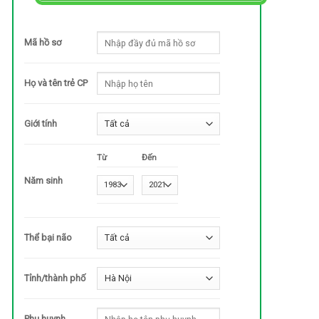
Mã hồ sơ
Họ và tên trẻ CP
Giới tính
Từ
Đến
Năm sinh
Thể bại não
Tỉnh/thành phố
Phụ huynh