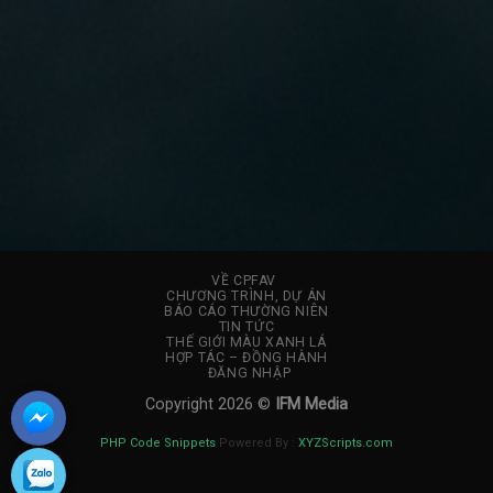
VỀ CPFAV
CHƯƠNG TRÌNH, DỰ ÁN
BÁO CÁO THƯỜNG NIÊN
TIN TỨC
THẾ GIỚI MÀU XANH LÁ
HỢP TÁC – ĐỒNG HÀNH
ĐĂNG NHẬP
Copyright 2026 ©
IFM Media
PHP Code Snippets
Powered By :
XYZScripts.com