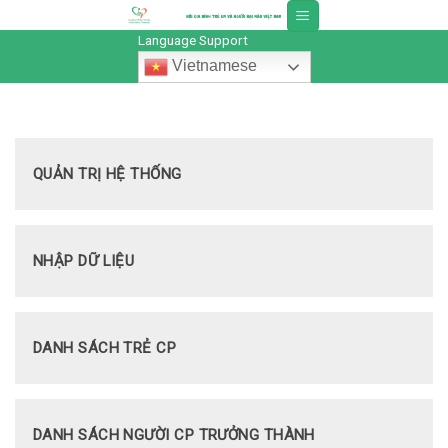
Skip
to
Language Support
content
Vietnamese
QUẢN TRỊ HỆ THỐNG
NHẬP DỮ LIỆU
DANH SÁCH TRẺ CP
DANH SÁCH NGƯỜI CP TRƯỞNG THÀNH