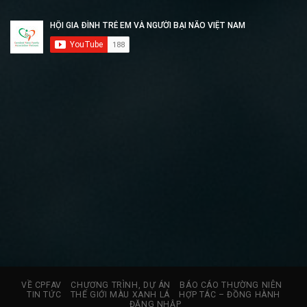
VỀ CPFAV
CHƯƠNG TRÌNH, DỰ ÁN
BÁO CÁO THƯỜNG NIÊN
TIN TỨC
THẾ GIỚI MÀU XANH LÁ
HỢP TÁC – ĐỒNG HÀNH
ĐĂNG NHẬP