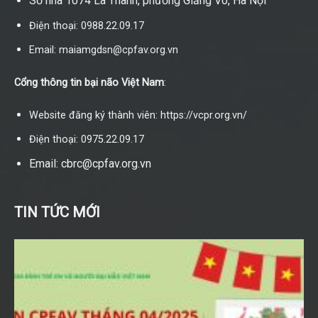
Số nhà 1074 La Thành, phường Giảng Võ, Hà Nội
Điện thoại: 0988.22.09.17
Email: maiamgdsn@cpfav.org.vn
Cổng thông tin bại não Việt Nam
:
Website đăng ký thành viên: https://vcpr.org.vn/
Điện thoại: 0975.22.09.17
Email: cbrc@cpfav.org.vn
TIN TỨC MỚI