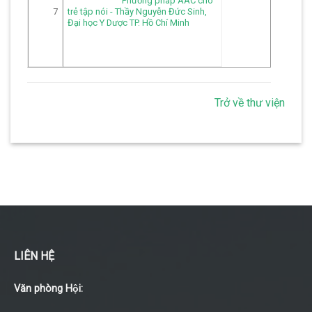
Phương pháp AAC cho 
7
trẻ tập nói - Thầy Nguyễn Đức Sinh, 
Đại học Y Dược TP. Hồ Chí Minh
Trở về thư viện
LIÊN HỆ
Văn phòng Hội: