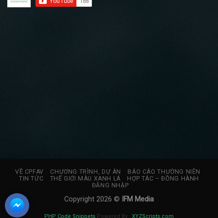
VỀ CPFAV
CHƯƠNG TRÌNH, DỰ ÁN
BÁO CÁO THƯỜNG NIÊN
TIN TỨC
THẾ GIỚI MÀU XANH LÁ
HỢP TÁC – ĐỒNG HÀNH
ĐĂNG NHẬP
Copyright 2026 ©
IFM Media
PHP Code Snippets
Powered By :
XYZScripts.com