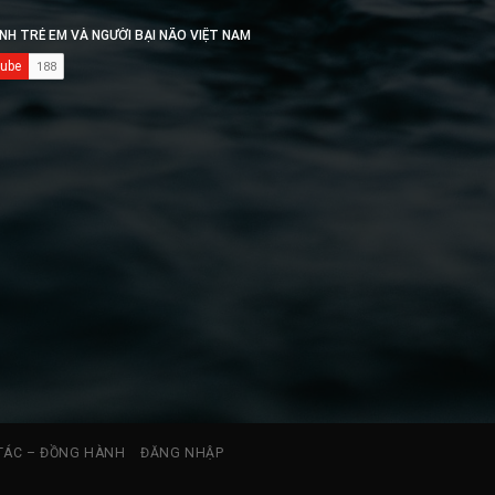
TÁC – ĐỒNG HÀNH
ĐĂNG NHẬP