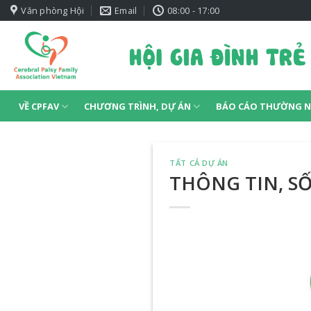
Skip
Văn phòng Hội
Email
08:00 - 17:00
to
content
VỀ CPFAV
CHƯƠNG TRÌNH, DỰ ÁN
BÁO CÁO THƯỜNG N
TẤT CẢ DỰ ÁN
THÔNG TIN, SỐ