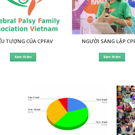
ỂU TƯỢNG CỦA CPFAV
NGƯỜI SÁNG LẬP CP
Xem thêm
Xem thêm