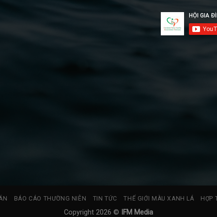
ÁN
BÁO CÁO THƯỜNG NIÊN
TIN TỨC
THẾ GIỚI MÀU XANH LÁ
HỢP 
Copyright 2026 ©
IFM Media