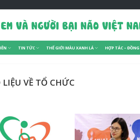
IÊN
TIN TỨC
THẾ GIỚI MÀU XANH LÁ
HỢP TÁC – ĐỒN
 LIỆU VỀ TỔ CHỨC