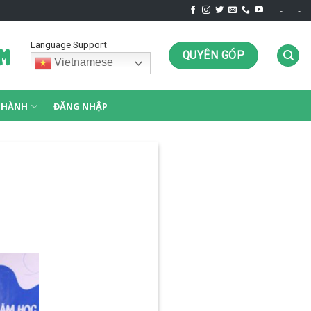
-
-
Language Support
QUYÊN GÓP
Vietnamese
G HÀNH
ĐĂNG NHẬP