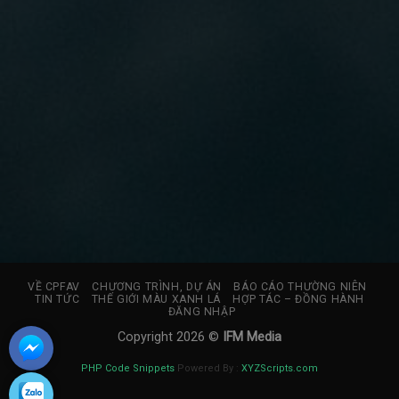
VỀ CPFAV
CHƯƠNG TRÌNH, DỰ ÁN
BÁO CÁO THƯỜNG NIÊN
TIN TỨC
THẾ GIỚI MÀU XANH LÁ
HỢP TÁC – ĐỒNG HÀNH
ĐĂNG NHẬP
Copyright 2026 ©
IFM Media
PHP Code Snippets
Powered By :
XYZScripts.com