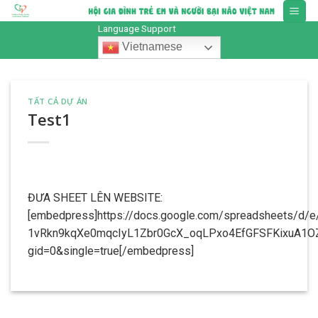
Skip
to
Language Support
content
Vietnamese
TẤT CẢ DỰ ÁN
Test1
ĐƯA SHEET LÊN WEBSITE:
[embedpress]https://docs.google.com/spreadsheets/d/
1vRkn9kqXe0mqcIyL1Zbr0GcX_oqLPxo4EfGFSFKixuA1OZ
gid=0&single=true[/embedpress]