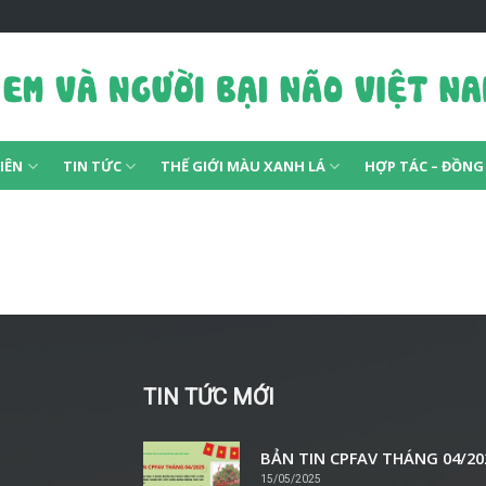
IÊN
TIN TỨC
THẾ GIỚI MÀU XANH LÁ
HỢP TÁC – ĐỒN
TIN TỨC MỚI
BẢN TIN CPFAV THÁNG 04/20
15/05/2025