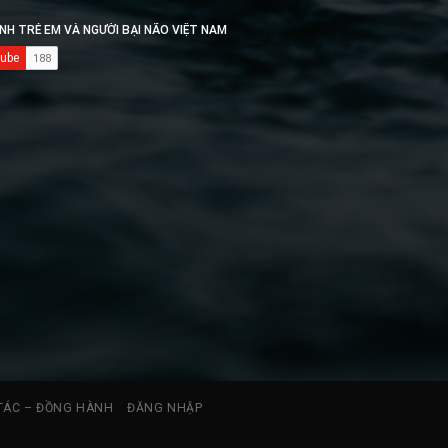
TÁC – ĐỒNG HÀNH
ĐĂNG NHẬP