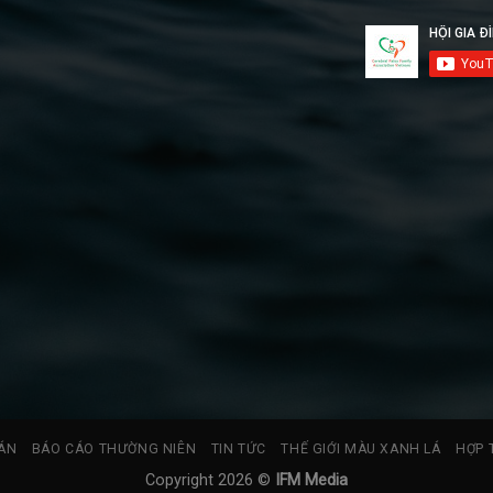
ÁN
BÁO CÁO THƯỜNG NIÊN
TIN TỨC
THẾ GIỚI MÀU XANH LÁ
HỢP 
Copyright 2026 ©
IFM Media