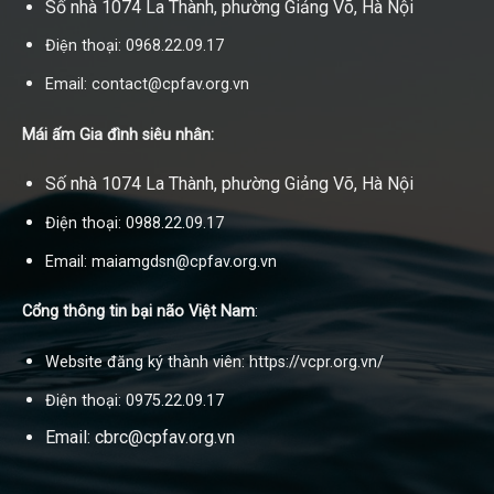
Số nhà 1074 La Thành, phường Giảng Võ, Hà Nội
Điện thoại: 0968.22.09.17
Email: contact@cpfav.org.vn
Mái ấm Gia đình siêu nhân:
Số nhà 1074 La Thành, phường Giảng Võ, Hà Nội
Điện thoại: 0988.22.09.17
Email: maiamgdsn@cpfav.org.vn
Cổng thông tin bại não Việt Nam
:
Website đăng ký thành viên: https://vcpr.org.vn/
Điện thoại: 0975.22.09.17
Email: cbrc@cpfav.org.vn