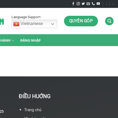
-
-
Language Support
QUYÊN GÓP
Vietnamese
G HÀNH
ĐĂNG NHẬP
ĐIỀU HUỚNG
Trang chủ
25