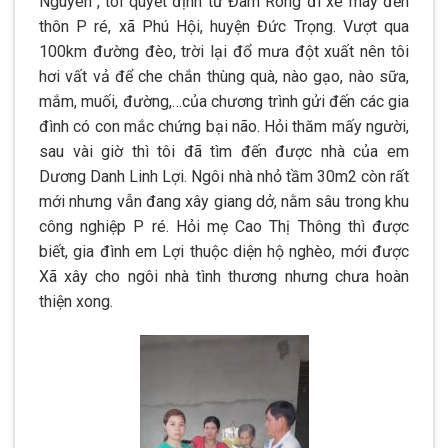
Nguyên”, tôi quyết định từ Đam Rông đi xe máy đến
thôn P ré, xã Phú Hội, huyện Đức Trọng. Vượt qua
100km đường đèo, trời lại đổ mưa đột xuất nên tôi
hơi vất vả để che chắn thùng quà, nào gạo, nào sữa,
mắm, muối, đường,…của chương trình gửi đến các gia
đình có con mắc chứng bại não. Hỏi thăm mấy người,
sau vài giờ thì tôi đã tìm đến được nhà của em
Dương Danh Linh Lợi. Ngôi nhà nhỏ tầm 30m2 còn rất
mới nhưng vẫn đang xây giang dở, nằm sâu trong khu
công nghiệp P ré. Hỏi mẹ Cao Thị Thông thì được
biết, gia đình em Lợi thuộc diện hộ nghèo, mới được
Xã xây cho ngôi nhà tình thương nhưng chưa hoàn
thiện xong.