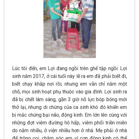
Lúc tôi đến, em Lợi đang ngồi trên ghế tập ngồi. Lợi
sinh năm 2017, ở cái tuổi này lẽ ra em đã phải biết đi,
biết chạy khắp nơi rồi, nhưng em vẫn chỉ nằm một
chỗ, mọi sinh hoạt phụ thuộc vào gia đình. Lợi sinh ra
đã bị chết lâm sàng, gần 3 giờ nỗ lực bóp bóng mới
thở lại, nhưng di chứng của ca sinh khó đó khiến em
bị mắc chứng bại não, động kinh. Em lớn lên cùng với
những đợt viêm đường hô hấp, viêm phổi triền miên
do nằm nhiều, ở viện nhiều hơn ở nhà. Mẹ phải ở nhà
để trông coi, chăm sóc em vì cơn động kinh có thể