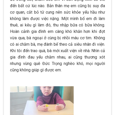
đến bất cứ lúc nào. Bản thân mẹ em cũng bị suy đa
cơ quan, cắt bỏ tử cung nên sức khỏe yếu hầu như
không làm được việc nặng. Một mình bố em đi làm
thuê, ai kêu gì làm đó, thu nhập bữa có bữa không.
Hoàn cảnh gia đình em càng khó khăn hơn khi đợt
vừa qua, bà ngoại ở cùng bị nhồi máu cơ tim. Không
có ai chăm bà, mẹ đành bế theo cả siêu nhân đi viện.
Khi tôi đến trao quà, bà mới xuất viện về nhà. Nhìn cả
gia đình đau yếu chăm nhau, ai cũng thương xót
nhưng vùng quê Đức Trọng nghèo khó, mọi người
cũng không giúp gì được em.