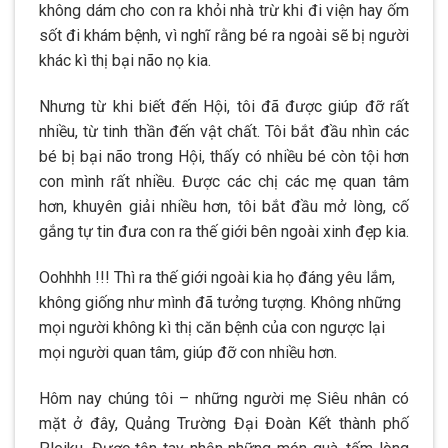
không dám cho con ra khỏi nhà trừ khi đi viện hay ốm
sốt đi khám bệnh, vì nghĩ rằng bé ra ngoài sẽ bị người
khác kì thị bại não nọ kia.
Nhưng từ khi biết đến Hội, tôi đã được giúp đỡ rất
nhiều, từ tinh thần đến vật chất. Tôi bắt đầu nhìn các
bé bị bại não trong Hội, thấy có nhiều bé còn tội hơn
con mình rất nhiều. Được các chị các mẹ quan tâm
hơn, khuyên giải nhiều hơn, tôi bắt đầu mở lòng, cố
gắng tự tin đưa con ra thế giới bên ngoài xinh đẹp kia.
Oohhhh !!! Thì ra thế giới ngoài kia họ đáng yêu lắm,
không giống như mình đã tưởng tượng. Không những
mọi người không kì thị căn bệnh của con ngược lại
mọi người quan tâm, giúp đỡ con nhiều hơn.
Hôm nay chúng tôi – những người mẹ Siêu nhân có
mặt ở đây, Quảng Trường Đại Đoàn Kết thành phố