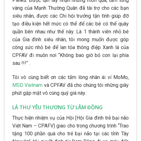
Pleiku. Được tận tay nhận những món quà, tấm lòng
vàng của Mạnh Thường Quân đã tài trợ cho các bạn
siêu nhân, được các Chi hội trưởng tận tình giúp đỡ
tạo điều kiện hết mức có thể để các bé có thể quây
quần bên nhau như thế này. Là 1 thành viên nhỏ bé
của Gia đình siêu nhân, tôi mong muốn được góp
công sức nhỏ bé để lan tỏa thông điệp Xanh lá của
CPFAV đi muôn nơi “Không bao giờ bỏ con lại phía
sau !!!” .
Tôi vô cùng biết ơn các tấm lòng nhân ái ví MoMo,
MSD Vietnam
và CPFAV đã cho chúng tôi những giây
phút gặp mặt vô cùng quý giá này.
LÁ THƯ YÊU THƯƠNG TỪ LÂM ĐỒNG
Thực hiện nhiệm vụ của Hội (Hội Gia đình trẻ bại não
Việt Nam – CPAFV) giao cho trong chương trình “Trao
tặng 100 phần quà cho trẻ bại não tại các tỉnh Tây