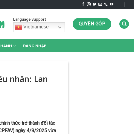
-
-
Language Support
QUYÊN GÓP
Vietnamese
G HÀNH
ĐĂNG NHẬP
êu nhân: Lan
ính thức trở thành đối tác
m (CPFAV) ngày 4/8/2025 vừa