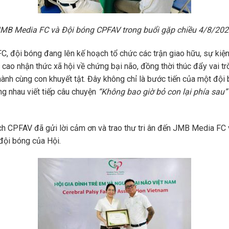
MB Media FC và Đội bóng CPFAV trong buổi gặp chiều 4/8/20
C, đội bóng đang lên kế hoạch tổ chức các trận giao hữu, sự kiện
ao nhận thức xã hội về chứng bại não, đồng thời thúc đẩy vai trò
ành cùng con khuyết tật. Đây không chỉ là bước tiến của một đội 
ng nhau viết tiếp câu chuyện
“Không bao giờ bỏ con lại phía sau
ch CPFAV đã gửi lời cảm ơn và trao thư tri ân đến JMB Media FC vì
đội bóng của Hội.