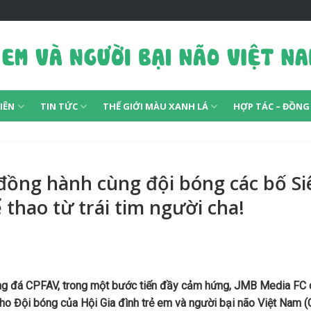
IÊN
TIN TỨC
THẾ GIỚI MÀU XANH LÁ
HỢP TÁC – ĐỒN
ồng hành cùng đội bóng các bố Si
 thao từ trái tim người cha!
ng đá CPFAV, trong một bước tiến đầy cảm hứng, JMB Media FC ch
 cho Đội bóng của Hội Gia đình trẻ em và người bại não Việt Na