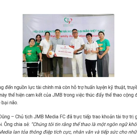
đến nguồn lực tài chính mà còn hỗ trợ huấn luyện kỹ thuật, truyề
này thể hiện cam kết của JMB trong việc thúc đẩy thể thao cộng đ
 bại não.
Dũng – Chủ tịch JMB Media FC đã trực tiếp trao khoản tài trợ tr
i. Ông chia sẻ:
“Chúng tôi tin rằng thể thao là một ngôn ngữ kh
edia lan tỏa thông điệp tích cực, nhân văn và tiếp sức cho nh