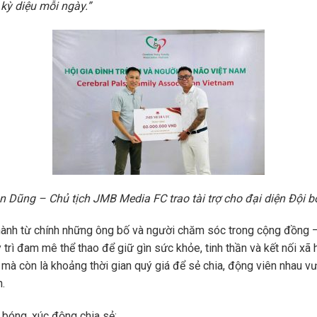
kỳ diệu mỗi ngày.”
n Dũng – Chủ tịch JMB Media FC trao tài trợ cho đại diện Đội 
ành từ chính những ông bố và người chăm sóc trong cộng đồng
 trì đam mê thể thao để giữ gìn sức khỏe, tinh thần và kết nối xã 
c, mà còn là khoảng thời gian quý giá để sẻ chia, động viên nhau 
n.
 bóng, xúc động chia sẻ: