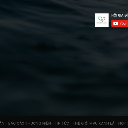
ÁN
BÁO CÁO THƯỜNG NIÊN
TIN TỨC
THẾ GIỚI MÀU XANH LÁ
HỢP 