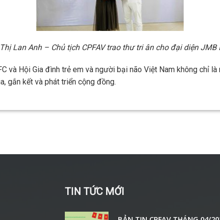
 Thị Lan Anh – Chủ tịch CPFAV trao thư tri ân cho đại diện JMB
 và Hội Gia đình trẻ em và người bại não Việt Nam không chỉ là m
a, gắn kết và phát triển cộng đồng.
TIN TỨC MỚI
BẢN TIN CPFAV THÁNG 04/20