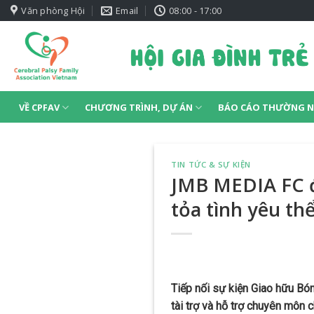
Skip
Văn phòng Hội
Email
08:00 - 17:00
to
content
VỀ CPFAV
CHƯƠNG TRÌNH, DỰ ÁN
BÁO CÁO THƯỜNG N
TIN TỨC & SỰ KIỆN
JMB MEDIA FC đ
tỏa tình yêu thể
Tiếp nối sự kiện Giao hữu Bó
tài trợ và hỗ trợ chuyên môn