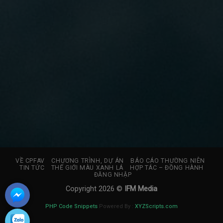
VỀ CPFAV
CHƯƠNG TRÌNH, DỰ ÁN
BÁO CÁO THƯỜNG NIÊN
TIN TỨC
THẾ GIỚI MÀU XANH LÁ
HỢP TÁC – ĐỒNG HÀNH
ĐĂNG NHẬP
Copyright 2026 ©
IFM Media
PHP Code Snippets
Powered By :
XYZScripts.com