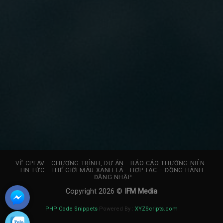
VỀ CPFAV
CHƯƠNG TRÌNH, DỰ ÁN
BÁO CÁO THƯỜNG NIÊN
TIN TỨC
THẾ GIỚI MÀU XANH LÁ
HỢP TÁC – ĐỒNG HÀNH
ĐĂNG NHẬP
Copyright 2026 ©
IFM Media
PHP Code Snippets
Powered By :
XYZScripts.com