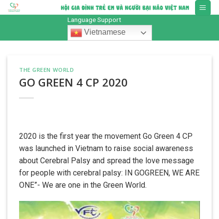
Skip
to
Language Support
content
Vietnamese
THE GREEN WORLD
GO GREEN 4 CP 2020
2020 is the first year the movement Go Green 4 CP
was launched in Vietnam to raise social awareness
about Cerebral Palsy and spread the love message
for people with cerebral palsy: IN GOGREEN, WE ARE
ONE”- We are one in the Green World.