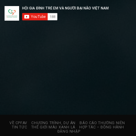
VỀ CPFAV
CHƯƠNG TRÌNH, DỰ ÁN
BÁO CÁO THƯỜNG NIÊN
TIN TỨC
THẾ GIỚI MÀU XANH LÁ
HỢP TÁC – ĐỒNG HÀNH
ĐĂNG NHẬP