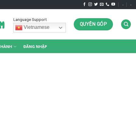
-
-
Language Support
QUYÊN GÓP
Vietnamese
G HÀNH
ĐĂNG NHẬP