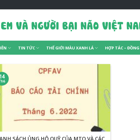
IÊN
TIN TỨC
THẾ GIỚI MÀU XANH LÁ
HỢP TÁC – ĐỒN
14
Th6
ANH SÁCH ỦNG HỘ QUỸ CỦA MTQ VÀ CÁC