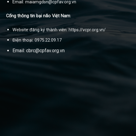
Email: maiamgdsn@cpfav.org.vn
Cổng thông tin bại não Việt Nam
:
Website đăng ký thành viên: https://vcpr.org.vn/
Điện thoại: 0975.22.09.17
Email: cbrc@cpfav.org.vn