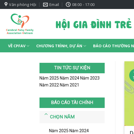
Skip
Văn phòng Hội
Email
08:00 - 17:00
to
content
VỀ CPFAV
CHƯƠNG TRÌNH, DỰ ÁN
BÁO CÁO THƯỜNG N
TIN TỨC SỰ KIỆN
Năm 2025
Năm 2024
Năm 2023
Năm 2022
Năm 2021
BÁO CÁO TÀI CHÍNH
CHỌN NĂM
Năm 2025
Năm 2024
D