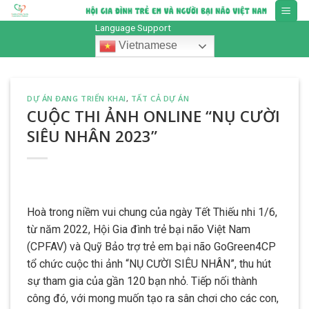
Skip
to
Language Support
content
Vietnamese
DỰ ÁN ĐANG TRIỂN KHAI
,
TẤT CẢ DỰ ÁN
CUỘC THI ẢNH ONLINE “NỤ CƯỜI
SIÊU NHÂN 2023”
Hoà trong niềm vui chung của ngày Tết Thiếu nhi 1/6,
từ năm 2022, Hội Gia đình trẻ bại não Việt Nam
(CPFAV) và Quỹ Bảo trợ trẻ em bại não GoGreen4CP
tổ chức cuộc thi ảnh “NỤ CƯỜI SIÊU NHÂN”, thu hút
sự tham gia của gần 120 bạn nhỏ. Tiếp nối thành
công đó, với mong muốn tạo ra sân chơi cho các con,