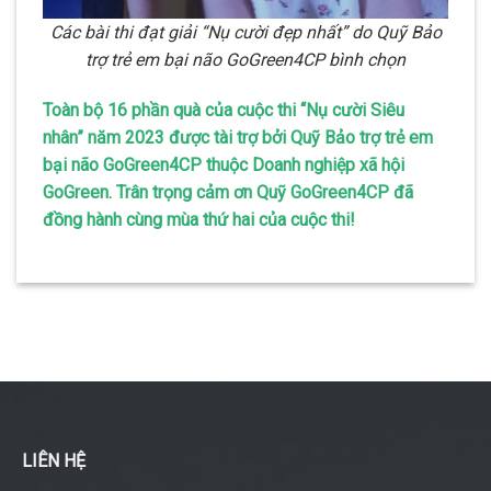
Các bài thi đạt giải “Nụ cười đẹp nhất” do Quỹ Bảo
trợ trẻ em bại não GoGreen4CP bình chọn
Toàn bộ 16 phần quà của cuộc thi “Nụ cười Siêu
nhân” năm 2023 được tài trợ bởi Quỹ Bảo trợ trẻ em
bại não GoGreen4CP thuộc Doanh nghiệp xã hội
GoGreen. Trân trọng cảm ơn Quỹ GoGreen4CP đã
đồng hành cùng mùa thứ hai của cuộc thi!
LIÊN HỆ