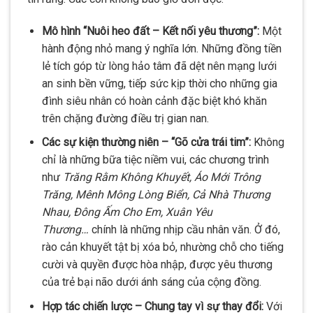
Mô hình “Nuôi heo đất – Kết nối yêu thương”:
Một
hành động nhỏ mang ý nghĩa lớn. Những đồng tiền
lẻ tích góp từ lòng hảo tâm đã dệt nên mạng lưới
an sinh bền vững, tiếp sức kịp thời cho những gia
đình siêu nhân có hoàn cảnh đặc biệt khó khăn
trên chặng đường điều trị gian nan.
Các sự kiện thường niên – “Gõ cửa trái tim”:
Không
chỉ là những bữa tiệc niềm vui, các chương trình
như
Trăng Rằm Không Khuyết, Áo Mới Trông
Trăng, Mênh Mông Lòng Biển, Cả Nhà Thương
Nhau, Đông Ấm Cho Em, Xuân Yêu
Thương…
chính là những nhịp cầu nhân văn. Ở đó,
rào cản khuyết tật bị xóa bỏ, nhường chỗ cho tiếng
cười và quyền được hòa nhập, được yêu thương
của trẻ bại não dưới ánh sáng của cộng đồng.
Hợp tác chiến lược – Chung tay vì sự thay đổi:
Với