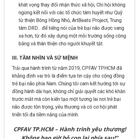
khát vọng thay đổi nhận thức xã hội, Chi hội không
ngừng kết nối với các tổ chức tâm huyết như Quỹ
từ thiện Bông Hồng Nhỏ, ArtBeats Project, Trung
tâm DRD… để tiếng nói của trẻ bại não được vang
xa hơn, từ đó xây dựng một môi trường sống công
bằng và thân thiện cho người khuyết tật.
III. TẦM NHÌN VÀ SỨ MỆNH
Trải qua hành trình từ năm 2019, CPFAV TP.HCM đã
khẳng định vai trò là điểm tựa tin cậy cho cộng đồng
trẻ bại não phía Nam. Chúng tôi cam kết hướng tới sự
đồng hành dài hạn, không chỉ giải quyết các khó khăn
trước mắt mà còn kiến tạo một tương lai nơi trẻ bại
não được tôn trọng, yêu thương và có cơ hội phát
triển tối đa tiềm năng của mình.
CPFAV TP.HCM – Hành trình yêu thương!
Không bao giờ bỏ con lại phía sau!”