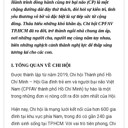
Hành trình đồng hành cùng trẻ bại não (CP) là một
chặng đường dài đầy thử thách, đòi hỏi sự kiên trì, tình
yêu thương vô bờ và đặc biệt là sự tiếp sức từ cộng
đồng. Thấu hiểu những khó khăn ấy, Chi hội CPFAV
TP.HCM đã ra đời, trở thành ngôi nhà chung ấm áp,
nơi những người cha, người mẹ cùng nắm tay nhau,
biến những nghịch cảnh thành nghị lực để thắp sáng
tương lai cho các con.
I. TỔNG QUAN VỀ CHI HỘI
Được thành lập từ năm 2019, Chi hội Thành phố Hồ
Chí Minh – Hội Gia đình trẻ em và người bại não Việt
Nam (CPFAV thành phố Hồ Chí Minh) tự hào là một
trong những đơn vị nòng cốt ra đời sớm nhất của Hội.
Hiện nay, Chi hội là mạng lưới kết nối của hơn 600 gia
đình tại khu vực phía Nam, trong đó có gần 240 gia
đình sinh sống tại TP.HCM. Với vai trò tiên phong, Chi