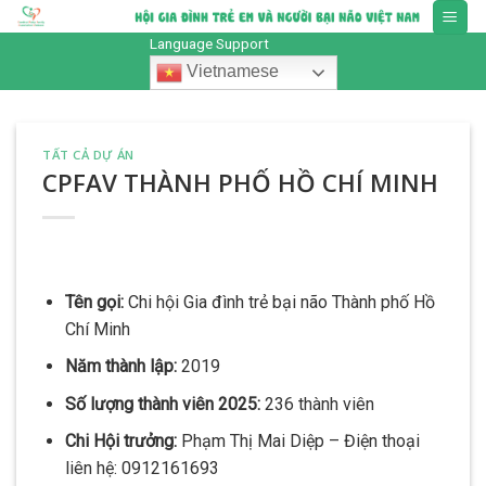
Skip
to
Language Support
content
Vietnamese
TẤT CẢ DỰ ÁN
CPFAV THÀNH PHỐ HỒ CHÍ MINH
Tên gọi:
Chi hội Gia đình trẻ bại não Thành phố Hồ
Chí Minh
Năm thành lập:
2019
Số lượng thành viên 2025:
236 thành viên
Chi Hội trưởng:
Phạm Thị Mai Diệp – Điện thoại
liên hệ: 0912161693