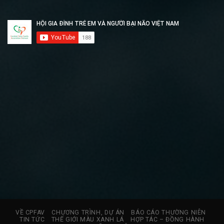
VỀ CPFAV
CHƯƠNG TRÌNH, DỰ ÁN
BÁO CÁO THƯỜNG NIÊN
TIN TỨC
THẾ GIỚI MÀU XANH LÁ
HỢP TÁC – ĐỒNG HÀNH