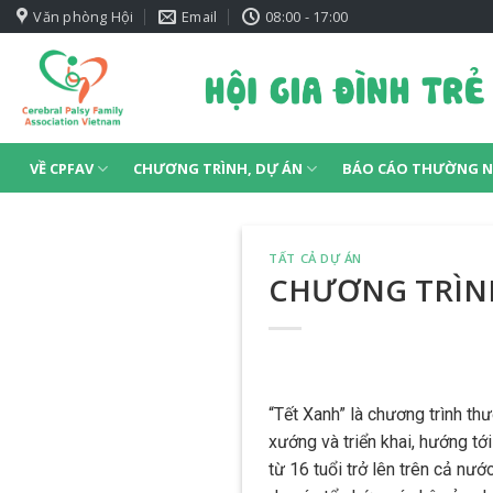
Skip
Văn phòng Hội
Email
08:00 - 17:00
to
content
VỀ CPFAV
CHƯƠNG TRÌNH, DỰ ÁN
BÁO CÁO THƯỜNG N
TẤT CẢ DỰ ÁN
CHƯƠNG TRÌN
“Tết Xanh” là chương trình t
xướng và triển khai, hướng tớ
từ 16 tuổi trở lên trên cả nư