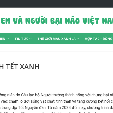
IÊN
TIN TỨC
THẾ GIỚI MÀU XANH LÁ
HỢP TÁC – ĐỒN
H TẾT XANH
hường niên do Câu lạc bộ Người trưởng thành sống với chứng bại n
i việc chăm lo đời sống vật chất, tinh thần và tăng cường kết nối
ớc trong dịp Tết Nguyên đán. Từ năm 2024 đến nay, chương trình đ