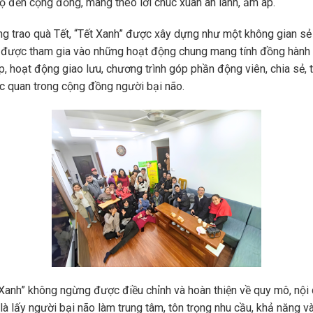
hộ đến cộng đồng, mang theo lời chúc xuân an lành, ấm áp.
g trao quà Tết, “Tết Xanh” được xây dựng như một không gian sẻ c
 được tham gia vào những hoạt động chung mang tính đồng hành và
p, hoạt động giao lưu, chương trình góp phần động viên, chia sẻ,
ạc quan trong cộng đồng người bại não.
 Xanh” không ngừng được điều chỉnh và hoàn thiện về quy mô, nội
à lấy người bại não làm trung tâm, tôn trọng nhu cầu, khả năng và