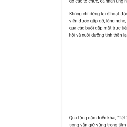
do các tổ chức, cá nhân ủng 
Không chỉ dừng lại ở hoạt độn
viên được gặp gỡ, lắng nghe,
qua các buổi gặp mặt trực tiế
hội và nuôi dưỡng tinh thần l
Qua từng năm triển khai, “Tết
song vẫn giữ vững trọng tâm l