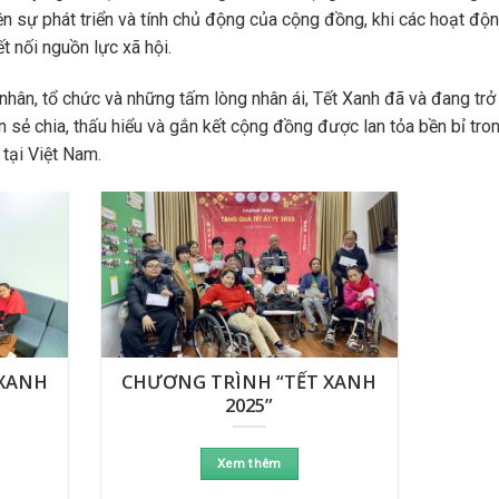
ện sự phát triển và tính chủ động của cộng đồng, khi các hoạt đ
ết nối nguồn lực xã hội.
nhân, tổ chức và những tấm lòng nhân ái, Tết Xanh đã và đang trở
ần sẻ chia, thấu hiểu và gắn kết cộng đồng được lan tỏa bền bỉ t
 tại Việt Nam.
 XANH
CHƯƠNG TRÌNH “TẾT XANH
2025”
Xem thêm