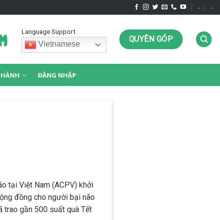
-
-
Language Support
QUYÊN GÓP
Vietnamese
G HÀNH
ĐĂNG NHẬP
ão tại Việt Nam (ACPV) khởi
 cộng đồng cho người bại não
ã trao gần 500 suất quà Tết