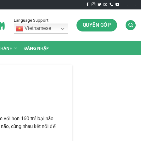
-
-
Language Support
QUYÊN GÓP
Vietnamese
G HÀNH
ĐĂNG NHẬP
am với hơn 160 trẻ bại não
não, cùng nhau kết nối để