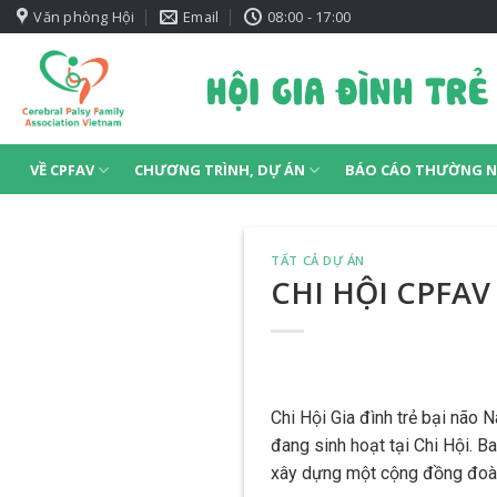
Skip
Văn phòng Hội
Email
08:00 - 17:00
to
content
VỀ CPFAV
CHƯƠNG TRÌNH, DỰ ÁN
BÁO CÁO THƯỜNG N
TẤT CẢ DỰ ÁN
CHI HỘI CPFA
Chi Hội Gia đình trẻ bại não 
đang sinh hoạt tại Chi Hội. 
xây dựng một cộng đồng đoàn 