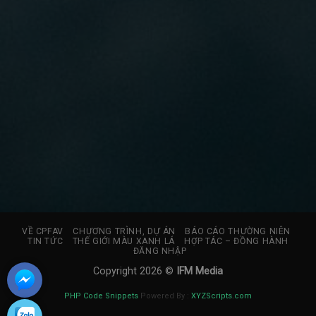
VỀ CPFAV
CHƯƠNG TRÌNH, DỰ ÁN
BÁO CÁO THƯỜNG NIÊN
TIN TỨC
THẾ GIỚI MÀU XANH LÁ
HỢP TÁC – ĐỒNG HÀNH
ĐĂNG NHẬP
Copyright 2026 ©
IFM Media
PHP Code Snippets
Powered By :
XYZScripts.com