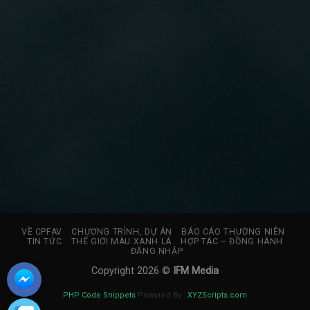
VỀ CPFAV
CHƯƠNG TRÌNH, DỰ ÁN
BÁO CÁO THƯỜNG NIÊN
TIN TỨC
THẾ GIỚI MÀU XANH LÁ
HỢP TÁC – ĐỒNG HÀNH
ĐĂNG NHẬP
Copyright 2026 ©
IFM Media
PHP Code Snippets
Powered By :
XYZScripts.com