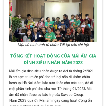
Một số hình ảnh tổ chức Tết tại các chi hội
TỔNG KẾT HOẠT ĐỘNG CỦA MÁI ẤM GIA
ĐÌNH SIÊU NHÂN NĂM 2023
Mái ấm gia đình siêu nhân được ra đời từ tháng 2/2021,
là nơi tạm trú miễn phí cho trẻ bại não đi khám chữa
bệnh tại Hà Nội, đảm bảo sức khỏe cho các con, đỡ đi
một phần kinh phí cho cha mẹ. Từ tháng 01/2023, Mái
ấm đã nhận được sự bảo trợ của Daveco Group.
Năm 2023 qua đi, Mái ấm ngày càng hoạt động ổn