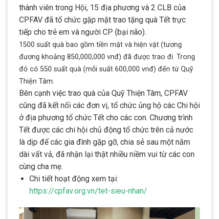
thành viên trong Hội, 15 địa phương và 2 CLB của
CPFAV đã tổ chức gặp mặt trao tặng quà Tết trực
tiếp cho trẻ em và người CP (bại não).
1500 suất quà bao gồm tiền mặt và hiện vật (tương
đương khoảng 850,000,000 vnđ) đã được trao đi. Trong
đó có 550 suất quà (mỗi suất 600,000 vnđ) đến từ Quỹ
Thiện Tâm.
Bên cạnh việc trao quà của Quỹ Thiện Tâm, CPFAV
cũng đã kết nối các đơn vị, tổ chức ủng hộ các Chi hội
ở địa phương tổ chức Tết cho các con. Chương trình
Tết được các chi hội chủ động tổ chức trên cả nước
là dịp để các gia đình gặp gỡ, chia sẻ sau một năm
dài vất vả, đã nhận lại thật nhiều niềm vui từ các con
cùng cha mẹ.
Chi tiết hoạt động xem tại:
https://cpfav.org.vn/tet-sieu-nhan/