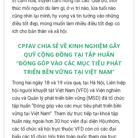
trị cảm hóa, truyền cảm hứng rất cao. Qua đó, thôi
thúc mỗi người dù làm gì, ở vị trí nào, lứa tuổi nào
cũng nhìn lại mình, hy vọng và tin tưởng vào những
điều tốt đẹp, mong muốn làm nhiều điều tốt đẹp có
ích cho bản thân và xã hội.
CPFAV CHIA SẺ VỀ KINH NGHIỆM GÂY
QUỸ CỘNG ĐỒNG TẠI TẬP HUẤN
“ĐÓNG GÓP VÀO CÁC MỤC TIÊU PHÁT
TRIỂN BỀN VỮNG TẠI VIỆT NAM”
Trong hai ngày 18 và 19 vừa qua, tại Hà Nội, Liên hiệp
hội người khuyết tật Việt Nam (VFD) và Viện nghiên
cứu và Quản lý phát triển bền vững (MSD) đã tổ chức
tập huấn “Đóng góp vào các mục tiêu phát triển bền
vững tại Việt Nam”. Tham dự trực tiếp tại khoá tập
huấn này, ngoài hơn 30 học viên đại diện Hội,nhóm,
các tổ chức xã hội trực thuộc VFD còn có các đại
biểu các tổ chức Hội trên toàn quốc tham gia trực