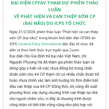
ĐẠI DIỆN CPFAV THAM DỰ PHIÊN THẢO
LUẬN
VỀ PHÁT HIỆN VÀ CAN THIỆP SỚM CP
(BẠI NÃO) DO ICPS TỔ CHỨC
Ngày 21/2/2024, phiên thảo luận “Phát hiện và can thiệp
sớm CP (bại não)” trong khuôn khổ diễn đàn CP360 do
ICPS
Cerebral Palsy International
dẫn đầu tổ chức đã
diễn ra theo hình thức trực tuyến qua Zoom.
Đại diện Hội Gia đình trẻ bại não Việt Nam, chị
Nguyễn Phương Hà đã tham gia phiên thảo luận và
đóng góp ý kiến về việc chưa đồng bộ trong chẩn
đoán sớm cho trẻ CP, thậm chí có nhiều chẩn đoán trễ
hoặc chưa chính xác làm ảnh hưởng tới thời điểm bắt
đầu can thiệp của trẻ CP. Đồng thời, chị cũng đề xuất
phương thức xây dựng chương trình can thiệp tại nhà
cho người chăm sóc, vì đây là chương trình được
công nhận về tính bền vững cũng như phù hợp với