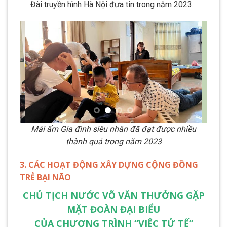
Đài truyền hình Hà Nội đưa tin trong năm 2023.
Mái ấm Gia đình siêu nhân đã đạt được nhiều
thành quả trong năm 2023
3. CÁC HOẠT ĐỘNG XÂY DỰNG CỘNG ĐỒNG
TRẺ BẠI NÃO
CHỦ TỊCH NƯỚC VÕ VĂN THƯỞNG GẶP
MẶT ĐOÀN ĐẠI BIỂU
CỦA CHƯƠNG TRÌNH “VIỆC TỬ TẾ”