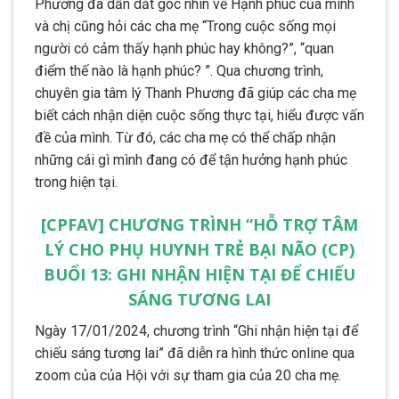
Phương đã dẫn dắt góc nhìn về Hạnh phúc của mình
và chị cũng hỏi các cha mẹ “Trong cuộc sống mọi
người có cảm thấy hạnh phúc hay không?”, “quan
điểm thế nào là hạnh phúc? ”. Qua chương trình,
chuyên gia tâm lý Thanh Phương đã giúp các cha mẹ
biết cách nhận diện cuộc sống thực tại, hiểu được vấn
đề của mình. Từ đó, các cha mẹ có thể chấp nhận
những cái gì mình đang có để tận hưởng hạnh phúc
trong hiện tại.
[CPFAV] CHƯƠNG TRÌNH “HỖ TRỢ TÂM
LÝ CHO PHỤ HUYNH TRẺ BẠI NÃO (CP)
BUỔI 13: GHI NHẬN HIỆN TẠI ĐỂ CHIẾU
SÁNG TƯƠNG LAI
Ngày 17/01/2024, chương trình “Ghi nhận hiện tại để
chiếu sáng tương lai” đã diễn ra hình thức online qua
zoom của của Hội với sự tham gia của 20 cha mẹ.