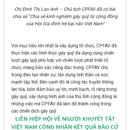
Chị Đinh Thị Lan Anh – Chủ tịch CPFAV đã có bài
chia sẻ “Chia sẻ kinh nghiệm gây quỹ từ cộng đồng
của Hội Gia đình trẻ bại não Việt Nam”
Với mục tiêu lớn nhất là xây dựng tổ chức, CPFAV đã
thực hiện các hình thức gây quỹ đa dạng cùng chiến
lược gây quỹ phù hợp với chiến lược phát triển tổ
chức, mang bản sắc riêng đặc trưng. CPFAV chú
trọng đào tạo nhân sự, tận dụng tinh thần và sức
mạnh tập thể. Bên cạnh đó là công tác truyền thông
lan tỏa, luôn đảm bảo uy tín, minh bạch, rõ ràng trong
gây quỹ, xây dựng hình ảnh của thủ lĩnh cộng đồng là
những việc mà CPFAV đã làm để thành công trong
các chiến dịch gây quỹ.
LIÊN HIỆP HỘI VỀ NGƯỜI KHUYẾT TẬT
VIỆT NAM CÔNG NHẬN KẾT QUẢ BẦU CỬ