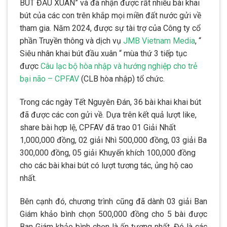
BÚT ĐẦU XUÂN” và đã nhận được rất nhiều bài khai
bút của các con trên khắp mọi miền đất nước gửi về
tham gia. Năm 2024, được sự tài trợ của Công ty cổ
phần Truyền thông và dịch vụ
JMB Vietnam Media
, “
Siêu nhân khai bút đầu xuân “ mùa thứ 3 tiếp tục
được
Câu lạc bộ hòa nhập và hướng nghiệp cho trẻ
bại não – CPFAV
(CLB hòa nhập) tổ chức.
Trong các ngày Tết Nguyên Đán, 36 bài khai khai bút
đã được các con gửi về. Dựa trên kết quả lượt like,
share bài hợp lệ, CPFAV đã trao 01 Giải Nhất
1,000,000 đồng, 02 giải Nhì 500,000 đồng, 03 giải Ba
300,000 đồng, 05 giải Khuyến khích 100,000 đồng
cho các bài khai bút có lượt tương tác, ủng hộ cao
nhất.
Bên cạnh đó, chương trình cũng đã dành 03 giải Ban
Giám khảo bình chọn 500,000 đồng cho 5 bài được
Ban Giám khảo bình chọn là ấn tượng nhất. Đó là các