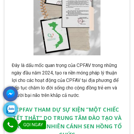
Đây là dấu mốc quan trọng của CPFAV trong những
ngày đầu năm 2024, tạo ra nền móng pháp lý thuận
lợi cho các hoạt động của CPFAV tại địa phương để
tiếp tục chăm lo đời sống cho cộng đồng trẻ em và
người bại não trên khắp cả nước.
CPFAV THAM DỰ SỰ KIỆN ”MỘT CHIẾC
TẾT THẬT” DO TRUNG TÂM ĐÀO TẠO VÀ
GỌI NGAY
TRỊ LIỆU TỰ NHIÊN CÁNH SEN HỒNG TỔ