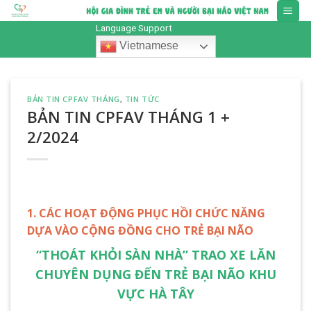
Skip
to
Language Support
content
Vietnamese
BẢN TIN CPFAV THÁNG
,
TIN TỨC
BẢN TIN CPFAV THÁNG 1 +
2/2024
1. CÁC HOẠT ĐỘNG PHỤC HỒI CHỨC NĂNG
DỰA VÀO CỘNG ĐỒNG CHO TRẺ BẠI NÃO
“THOÁT KHỎI SÀN NHÀ” TRAO XE LĂN
CHUYÊN DỤNG ĐẾN TRẺ BẠI NÃO KHU
VỰC HÀ TÂY