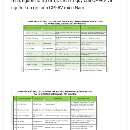
đình, nguồn hỗ trợ được trích từ quỹ của CPFAV và
nguồn kêu gọi của CPFAV miền Nam.