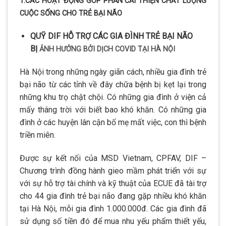
1.CÁC HOẠT ĐỘNG GÓP PHẦN CẢI THIỆN CHẤT LƯỢNG
CUỘC SỐNG CHO TRẺ BẠI NÃO
QUỸ DIF HỖ TRỢ CÁC GIA ĐÌNH TRẺ BẠI NÃO
BỊ
ẢNH HƯỞNG BỞI DỊCH COVID TẠI HÀ NỘI
Hà Nội trong những ngày giãn cách, nhiều gia đình trẻ
bại não từ các tỉnh về đây chữa bệnh bị kẹt lại trong
những khu trọ chật chội. Có những gia đình ở viện cả
mấy tháng trời với biết bao khó khăn. Có những gia
đình ở các huyện lân cận bố mẹ mất việc, con thì bệnh
triền miên.
Được sự kết nối của MSD Vietnam, CPFAV, DIF –
Chương trình đồng hành gieo mầm phát triển với sự
với sự hỗ trợ tài chính và kỹ thuật của ECUE đã tài trợ
cho 44 gia đình trẻ bại não đang gặp nhiều khó khăn
tại Hà Nội, mỗi gia đình 1.000.000đ. Các gia đình đã
sử dụng số tiền đó để mua nhu yếu phẩm thiết yếu,