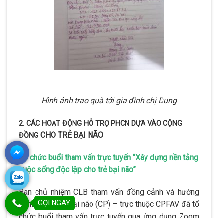
Hình ảnh trao quà tới gia đình chị Dung
2. CÁC HOẠT ĐỘNG HỖ TRỢ PHCN DỰA VÀO CỘNG
CHO TRẺ BẠI NÃO
ĐỒNG
Tổ chức buổi tham vấn trực tuyến “Xây dựng nền tảng
cuộc sống độc lập cho trẻ bại não”
Ban chủ nhiệm CLB tham vấn đồng cảnh và hướng
GỌI NGAY
nghiệp cho trẻ bại não (CP) – trực thuộc CPFAV đã tổ
chức buổi tham vấn trực tuyến qua ứng dụng Zoom