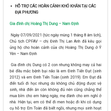
HỖ TRỢ CÁC HOÀN CẢNH KHÓ KHĂN TẠI CÁC
ĐỊA PHƯƠNG
Gia đình chị Hoàng Thị Dung – Nam Định
Ngày 07/09/2021 (tức ngày mùng 1 tháng 8 âm lịch),
Chủ tịch CPFAV – chị Đinh Thị Lan Anh đã kêu gọi
ủng hộ cho hoàn cảnh của chị Hoàng Thị Dung ở Ý
Yên – Nam Định
Gia đình chị Dung có 2 con nhưng không may cả hai
bé đều mắc bệnh bại não là em Đinh Tiến Đạt (sinh
2012) và em Đinh Tiến Toàn (sinh 2019). Em Đạt đã
đến tuổi đi học nhưng do không chủ động được vệ
sinh, nhà đến ăn còn không đủ nên cũng chẳng thể
mua bỉm cho em hàng ngày, mẹ đành cho em nghỉ ở
nhà. Hiện tại, em có thể đi men hoặc đi khi có dụng
cụ hỗ trợ. Em Toàn đã biết ngồi, nhưng mọi sinh hoạt